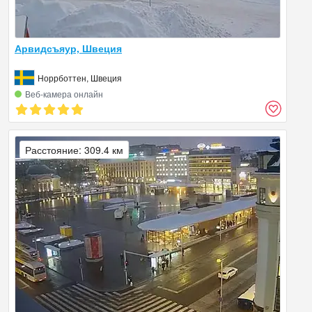
Арвидсъяур, Швеция
Норрботтен, Швеция
Веб‑камера онлайн
Расстояние: 309.4 км