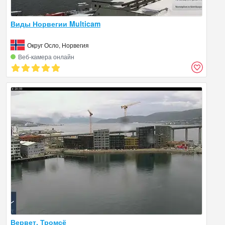
Виды Норвегии Multicam
Округ Осло, Норвегия
Веб‑камера онлайн
Вервет, Тромсё