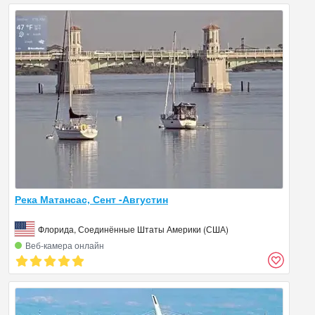
Река Матансас, Сент -Августин
Флорида, Соединённые Штаты Америки (США)
Веб‑камера онлайн