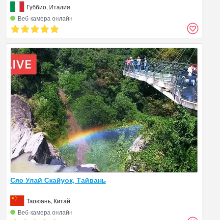
Губбио, Италия
Веб‑камера онлайн
Сяо Улай Скайуок, Тайвань
Таоюань, Китай
Веб‑камера онлайн