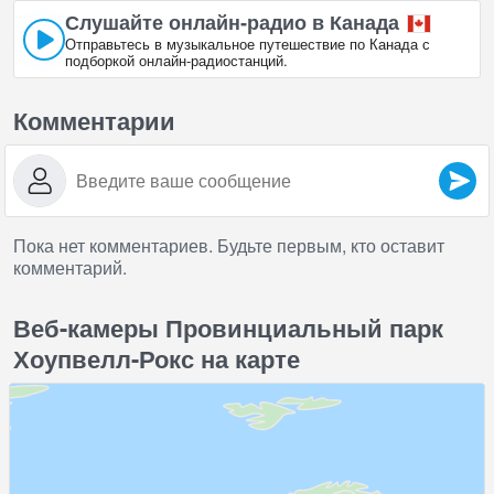
Слушайте онлайн‑радио в Канада
14 марта 2016 года рухнула часть одной из скал гряды —
Отправьтесь в музыкальное путешествие по Канада с
Слоновья скала. По словам сотрудников парка, общая масса
подборкой онлайн‑радиостанций.
упавшей части составила около 100—200 тонн.
Комментарии
Пока нет комментариев. Будьте первым, кто оставит
комментарий.
Веб-камеры Провинциальный парк
Хоупвелл-Рокс на карте