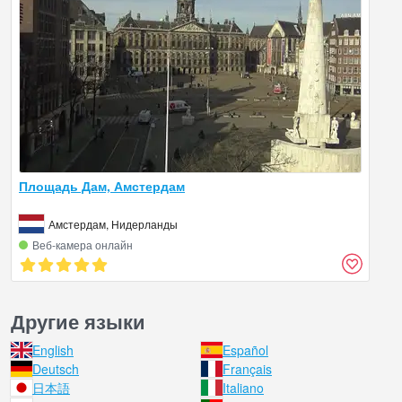
Площадь Дам, Амстердам
Амстердам, Нидерланды
Веб‑камера онлайн
Другие языки
English
Español
Deutsch
Français
日本語
Italiano