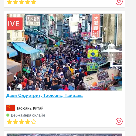
Даси Олд-стрит, Таоюань, Тайвань
Таоюань, Китай
Веб‑камера онлайн