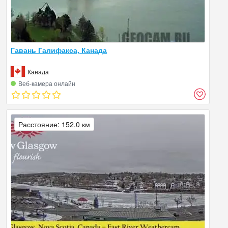
Гавань Галифакса, Канада
Канада
Веб‑камера онлайн
Расстояние: 152.0 км