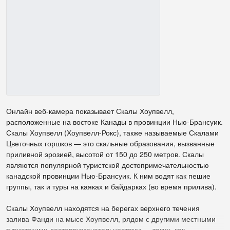
Онлайн веб-камера показывает Скалы Хоупвелл,
расположенные на востоке Канады в провинции Нью-Брансуик.
Скалы Хоупвелл (Хоупвелл-Рокс), также называемые Скалами
Цветочных горшков — это скальные образования, вызванные
приливной эрозией, высотой от 150 до 250 метров. Скалы
являются популярной туристской достопримечательностью
канадской провинции Нью-Брансуик. К ним водят как пешие
группы, так и туры на каяках и байдарках (во время прилива).
Скалы Хоупвелл находятся на берегах верхнего течения
залива Фанди на мысе Хоупвелл, рядом с другими местными
туристскими достопримечательностями — таких, как