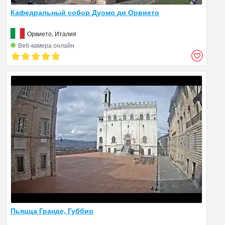
Кафедральный собор Дуомо ди Орвието
Орвието, Италия
Веб‑камера онлайн
Пьяцца Гранде, Губбио