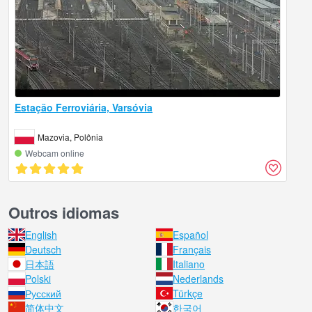
Estação Ferroviária, Varsóvia
Mazovia, Polônia
Webcam online
Outros idiomas
English
Español
Deutsch
Français
日本語
Italiano
Polski
Nederlands
Русский
Türkçe
简体中文
한국어