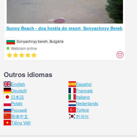
Sunny Beach - dos hotéis do resort, Sonyachnyy Bereh
Sonyachnyy bereh, Bulgária
Webcam online
Outros idiomas
English
Español
Deutsch
Français
日本語
Italiano
Polski
Nederlands
Русский
Türkçe
简体中文
한국어
Tiếng Việt