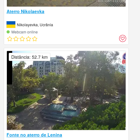
Aterro Nikolaevka
Nikolayevka, Ucrânia
Webcam online
Distância: 52.7 km
Fonte no aterro de Lenina