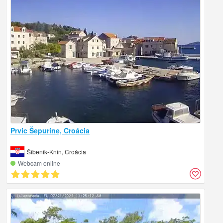
Prvic Šepurine, Croácia
Šibenik-Knin, Croácia
Webcam online