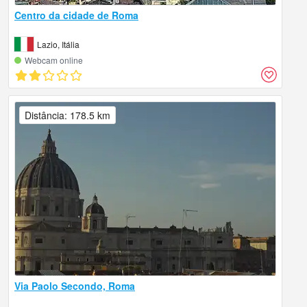
Centro da cidade de Roma
Lazio, Itália
Webcam online
Distância: 178.5 km
Via Paolo Secondo, Roma