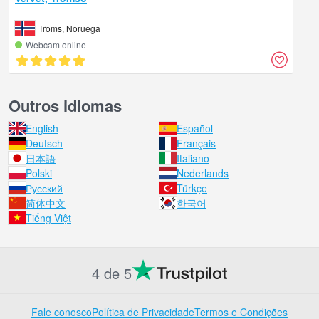
Troms, Noruega
Webcam online
Outros idiomas
English
Español
Deutsch
Français
日本語
Italiano
Polski
Nederlands
Русский
Türkçe
简体中文
한국어
Tiếng Việt
4 de 5
Fale conosco
Política de Privacidade
Termos e Condições