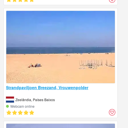
Strandpaviljoen Breezand, Vrouwenpolder
Zeelândia, Países Baixos
Webcam online