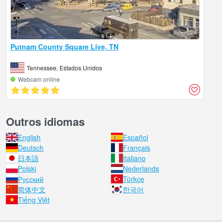
Putnam County Square Live, TN
Tennessee, Estados Unidos
Webcam online
Outros idiomas
English
Español
Deutsch
Français
日本語
Italiano
Polski
Nederlands
Русский
Türkçe
简体中文
한국어
Tiếng Việt