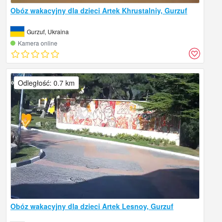
Obóz wakacyjny dla dzieci Artek Khrustalniy, Gurzuf
Gurzuf, Ukraina
Kamera online
Odległość: 0.7 km
Obóz wakacyjny dla dzieci Artek Lesnoy, Gurzuf