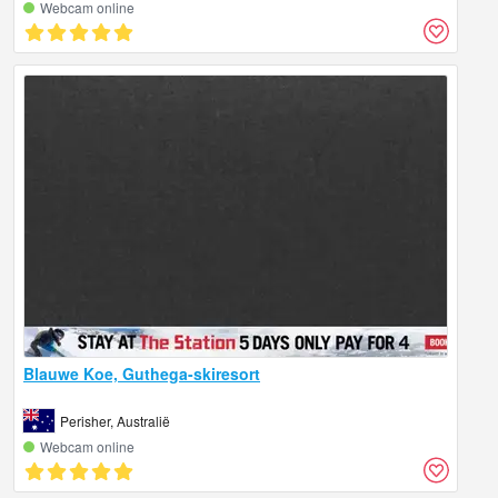
Webcam online
Blauwe Koe, Guthega-skiresort
Perisher, Australië
Webcam online