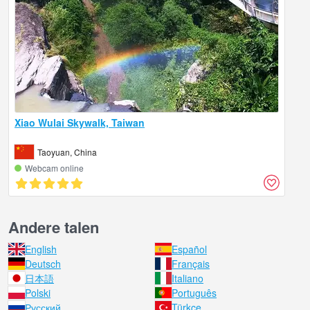
Xiao Wulai Skywalk, Taiwan
Taoyuan, China
Webcam online
Andere talen
English
Español
Deutsch
Français
日本語
Italiano
Polski
Português
Русский
Türkçe