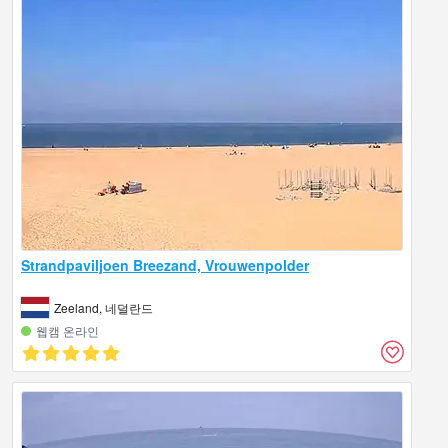
Strandpaviljoen Breezand, Vrouwenpolder
Zeeland, 네덜란드
웹캠 온라인