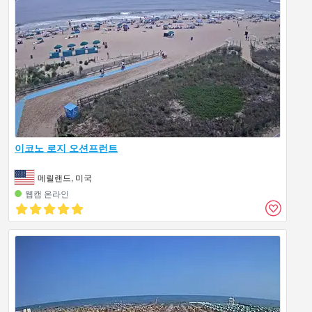
이코노 로지 오션프런트
메릴랜드, 미국
웹캠 온라인