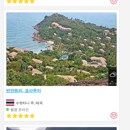
반얀트리, 코사무이
수랏타니 주, 태국
웹캠 온라인