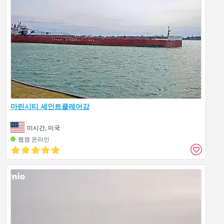
마린시티 세인트클레어강
미시간, 미국
웹캠 온라인