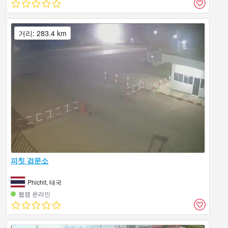
거리: 283.4 km
피칫 검문소
Phichit, 태국
웹캠 온라인