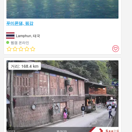
푸미폰댐, 핑강
Lamphun, 태국
웹캠 온라인
거리: 168.4 km