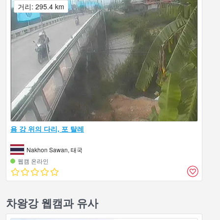
거리: 295.4 km
욤 강 위의 다리, 포 탈레
Nakhon Sawan, 태국
웹캠 온라인
차왕강 웹캠과 유사