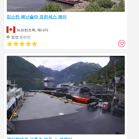
킹스턴 페닌슐라 프린세스 페리
뉴브런즈윅, 캐나다
웹캠 온라인
게이랑에르 크루즈 부두, 노르웨이