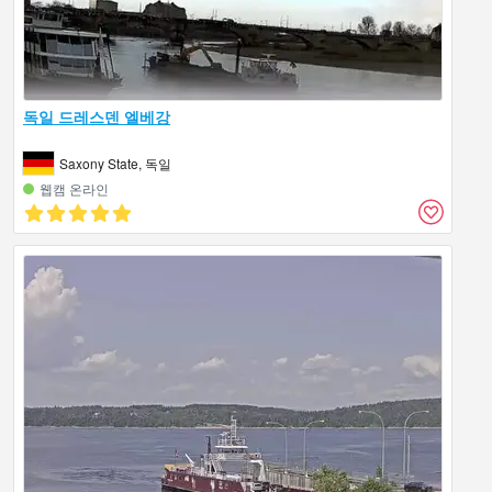
독일 드레스덴 엘베강
Saxony State, 독일
웹캠 온라인