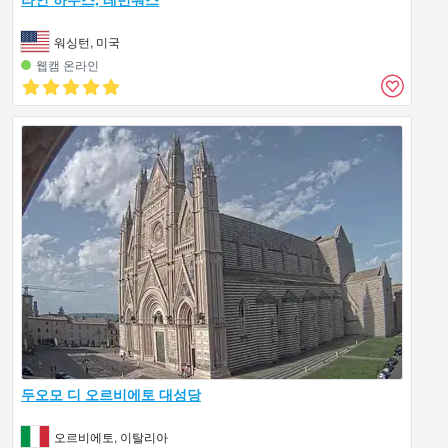
워싱턴, 미국
웹캠 온라인
두오모 디 오르비에토 대성당
오르비에토, 이탈리아