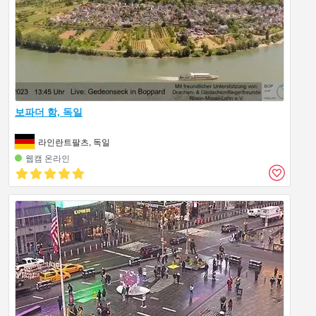
보파더 함, 독일
라인란트팔츠, 독일
웹캠 온라인