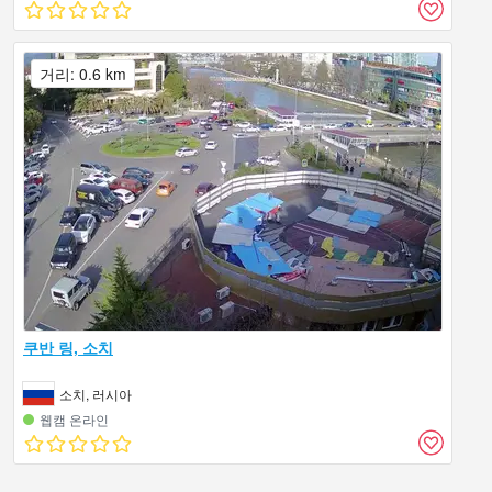
거리: 0.6 km
쿠반 링, 소치
소치, 러시아
웹캠 온라인