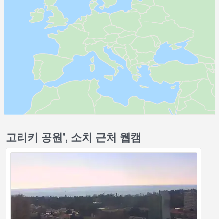
고리키 공원', 소치 근처 웹캠