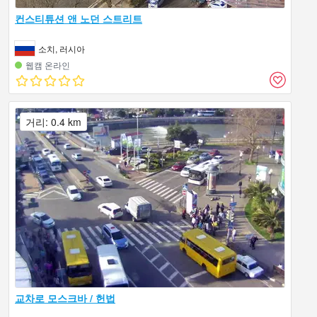
컨스티튜션 앤 노던 스트리트
소치, 러시아
웹캠 온라인
거리: 0.4 km
교차로 모스크바 / 헌법