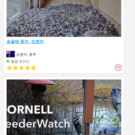
송골매 둥지, 오렌지
오렌지, 호주
웹캠 온라인