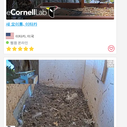
새 모이통, 이타카
이타카, 미국
웹캠 온라인