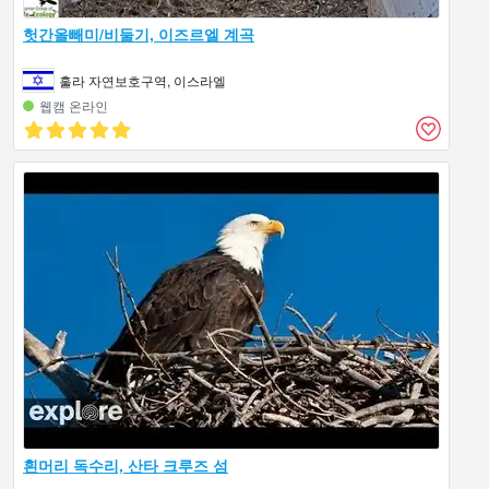
헛간올빼미/비둘기, 이즈르엘 계곡
훌라 자연보호구역, 이스라엘
웹캠 온라인
흰머리 독수리, 산타 크루즈 섬