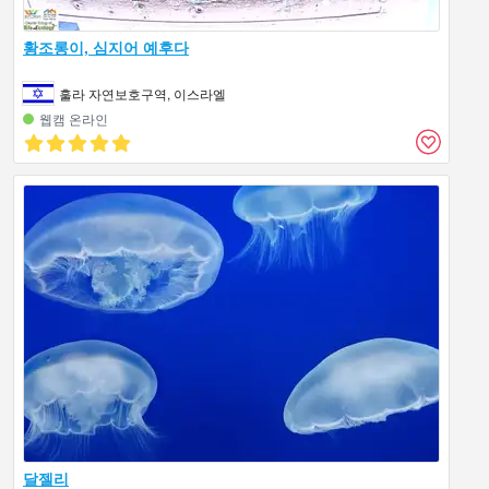
황조롱이, 심지어 예후다
훌라 자연보호구역, 이스라엘
웹캠 온라인
달젤리