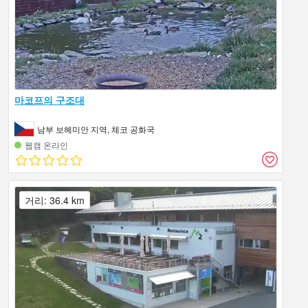
마코프의 구조대
남부 보헤미안 지역, 체코 공화국
웹캠 온라인
거리: 36.4 km