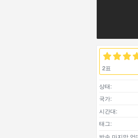
2표
상태:
국가:
시간대:
태그:
방송 마지막 업