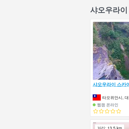
샤오우라이 
샤오우라이 스카
타오위안시, 
웹캠 온라인
거리: 13.5 km