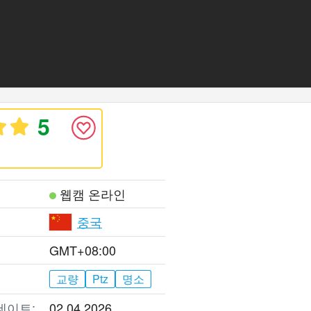
5
웹캠 온라인
중국
GMT+08:00
교량
Ptz
명소
데이트:
02.04.2026