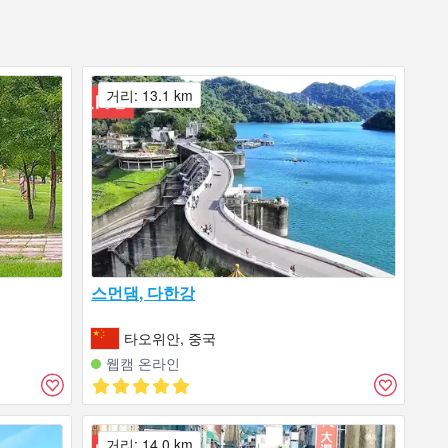
거리: 13.1 km
스먼댐, 다한강
타오위안, 중국
웹캠 온라인
거리: 14.0 km