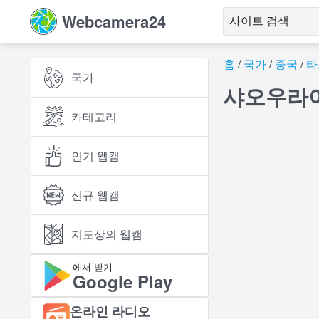
Webcamera24
홈
국가
중국
타
국가
샤오우라이
카테고리
인기 웹캠
신규 웹캠
지도상의 웹캠
에서 받기
Google Play
온라인 라디오