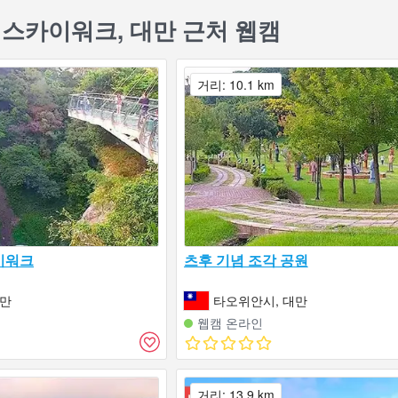
스카이워크, 대만 근처 웹캠
거리: 10.1 km
이워크
츠후 기념 조각 공원
대만
타오위안시, 대만
웹캠 온라인
거리: 13.9 km