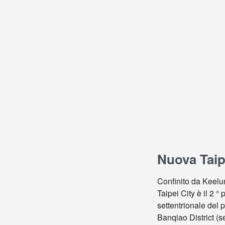
Nuova Taip
Confinito da Keelun
Taipei City è il 2 °
settentrionale del 
Banqiao District (s