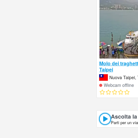
Molo dei traghet
Taipei
Nuova Taipei,
Webcam offline
Ascolta la
Parti per un vi