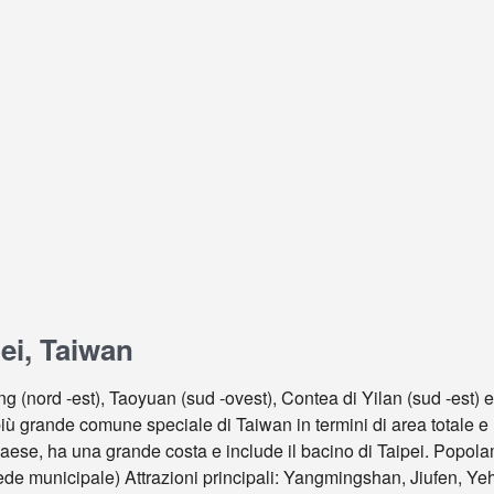
ei, Taiwan
g (nord -est), Taoyuan (sud -ovest), Contea di Yilan (sud -est)
 più grande comune speciale di Taiwan in termini di area totale e 
paese, ha una grande costa e include il bacino di Taipei. Popolam
ede municipale) Attrazioni principali: Yangmingshan, Jiufen, Yeh