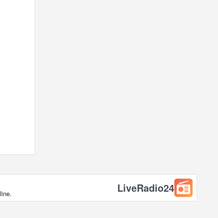
LiveRadio24
line.