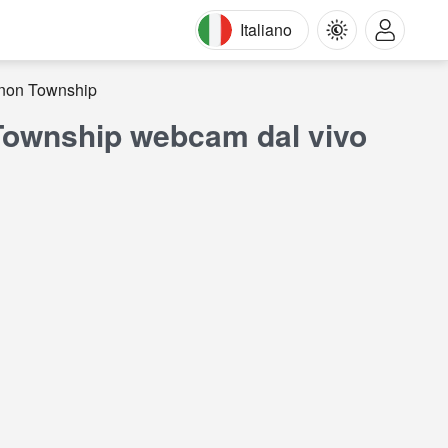
Italiano
ernon Township
 Township webcam dal vivo