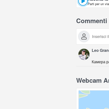
Parti per un vi
Commenti
Leo Gra
Камера р
Webcam Ani