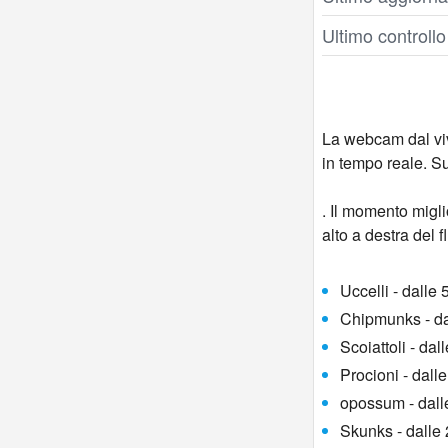
Ultimo controll
La webcam dal viv
in tempo reale. Su
. Il momento migli
alto a destra del f
Uccelli - dalle 
Chipmunks - dal
Scoiattoli - dal
Procioni - dalle
opossum - dalle 
Skunks - dalle 2