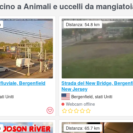
ino a Animali e uccelli da mangiato
m
Distanza: 54.8 km
 fluviale, Bergenfield
Strada del New Bridge, Bergenfi
New Jersey
ti Uniti
Bergenfield, stati Uniti
Webcam offline
m
Distanza: 65.7 km