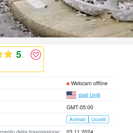
5
Webcam offline
stati Uniti
GMT-05:00
Animali
Uccelli
mento della trasmissione:
03.11.2024