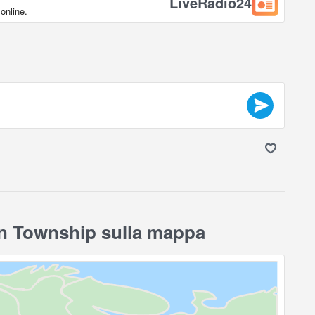
LiveRadio24
online.
on Township sulla mappa