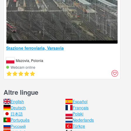
Stazione ferroviaria, Varsavia
Mazovia, Polonia
Webcam online
Altre lingue
English
Español
Deutsch
Français
日本語
Polski
Português
Nederlands
Русский
Türkçe