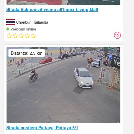
Strada Sukhumvit vicino all'Index Living Mall
Chonburi, Tailandia
Webcam online
Distanza: 2.3 km
Strada costiera Pattaya, Pattaya 6/1