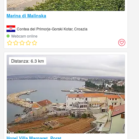
Marina di Malinska
Contea del Primorje-Gorski Kotar, Croazia
Webcam online
Distanza: 6.3 km
Hotel Villa Margaret, Porat