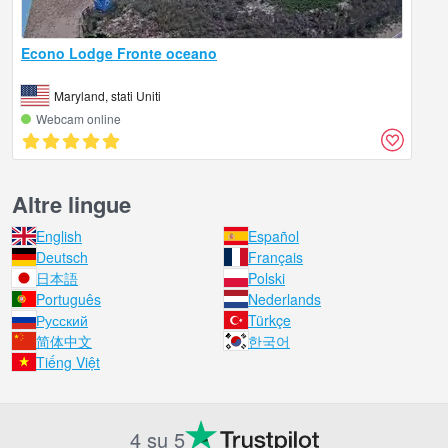
Econo Lodge Fronte oceano
Maryland, stati Uniti
Webcam online
Altre lingue
English
Español
Deutsch
Français
日本語
Polski
Português
Nederlands
Русский
Türkçe
简体中文
한국어
Tiếng Việt
4 su 5