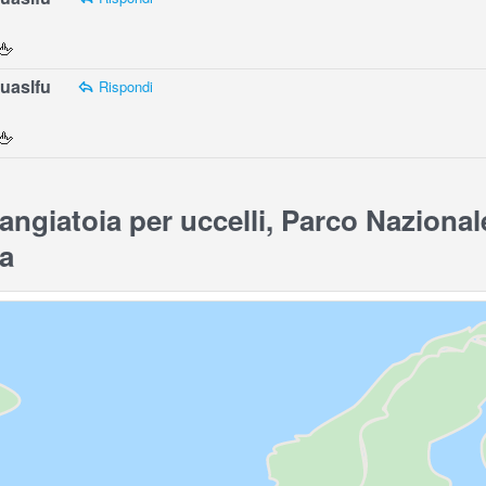
🖕
uaslfu
Rispondi
🖕
giatoia per uccelli, Parco Nazionale
a