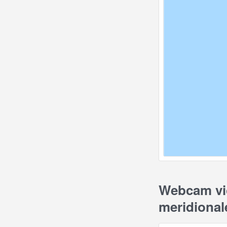
Webcam vic
meridional