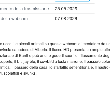
mento della trasmissione:
25.05.2026
o della webcam:
07.08.2026
re uccelli e piccoli animali su questa webcam alimentatore da uc
ovincia canadese di Alberta. Il flusso HD presenta un ampio alime
zionale di Banff e può anche goderti suoni di rilassamento degli u
perto, il blu jay blu, il cowbird a testa marrone, il passero color 
fintica, il passero della casa, lo sfarfallio settentrionale, il nastr
, scoiattoli e skunks.