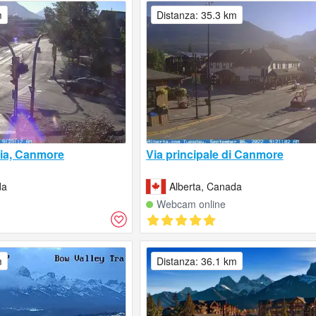
m
Distanza: 35.3 km
ovia, Canmore
Via principale di Canmore
da
Alberta, Canada
Webcam online
m
Distanza: 36.1 km