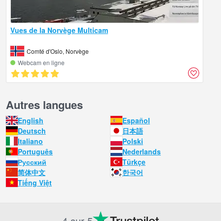
Vues de la Norvège Multicam
Comté d'Oslo, Norvège
Webcam en ligne
Autres langues
English
Español
Deutsch
日本語
Italiano
Polski
Português
Nederlands
Русский
Türkçe
简体中文
한국어
Tiếng Việt
4 sur 5