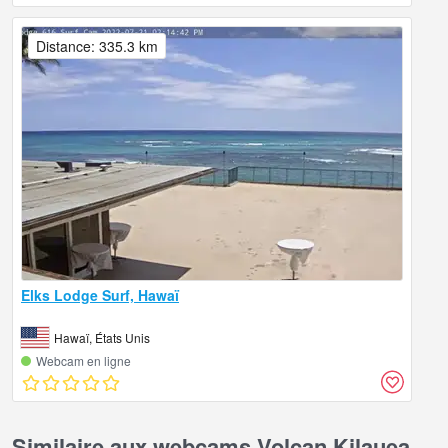
Distance: 335.3 km
Elks Lodge Surf, Hawaï
Hawaï, États Unis
Webcam en ligne
Similaire aux webcams Volcan Kilauea,