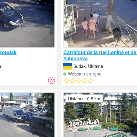
 Soudak
Carrefour de la rue Lenina et de 
Yabloneva
e
Sudak, Ukraine
Webcam en ligne
Distance: 0.8 km