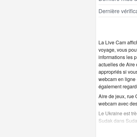
Dernière vérifi
La Live Cam affic
voyage, vous pouv
informations les p
actuelles de Aire
appropriés si vous
webcam en ligne e
également regar
Aire de jeux, rue
webcam avec des p
Le Ukraine est trè
Sudak dans Sudak 
La webcam en dire