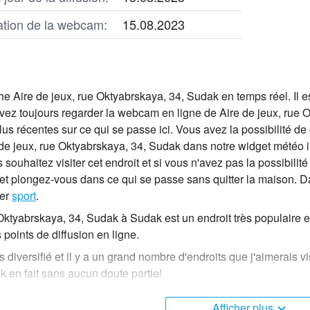
cation de la webcam:
15.08.2023
he Aire de jeux, rue Oktyabrskaya, 34, Sudak en temps réel. Il e
ez toujours regarder la webcam en ligne de Aire de jeux, rue O
lus récentes sur ce qui se passe ici. Vous avez la possibilité d
 de jeux, rue Oktyabrskaya, 34, Sudak dans notre widget météo in
 souhaitez visiter cet endroit et si vous n'avez pas la possibilité
t plongez-vous dans ce qui se passe sans quitter la maison. Da
der
sport
.
 Oktyabrskaya, 34, Sudak à Sudak est un endroit très populaire e
oints de diffusion en ligne.
s diversifié et il y a un grand nombre d'endroits que j'aimerais vi
en fait sans aucun doute partie!
ct Ukraine est située dans le fuseau horaire +03:00. Webcams
Afficher plus