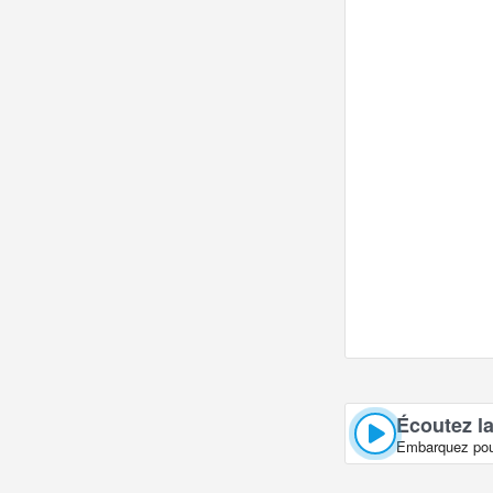
webcams populai
Écoutez la
Embarquez pour