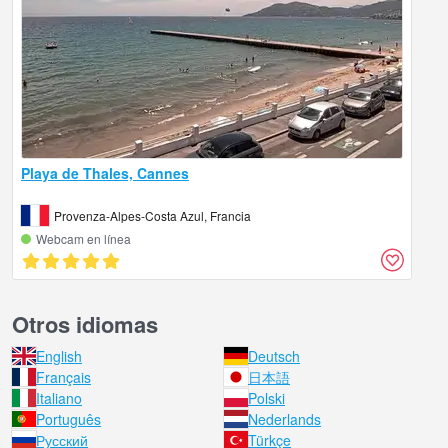
Playa de Thales, Cannes
Provenza-Alpes-Costa Azul, Francia
Webcam en línea
Otros idiomas
English
Deutsch
Français
日本語
Italiano
Polski
Português
Nederlands
Русский
Türkçe