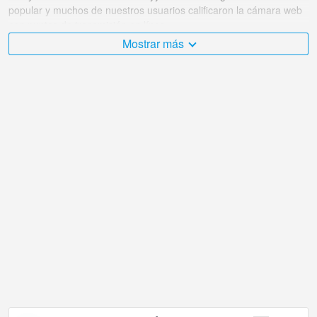
popular y muchos de nuestros usuarios calificaron la cámara web
con puntos de transmisión en línea.
Mostrar más
El Ucrania es muy diverso y hay una gran cantidad de lugares que
me gustaría visitar, ¡y Noviy Svet vistas al mar en Novyy-svet es
sin duda uno de ellos!
La cámara web en vivo de Ucrania se encuentra en la zona
horaria +03:00.