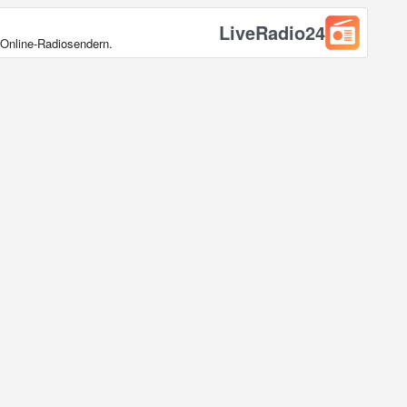
LiveRadio24
 Online‑Radiosendern.