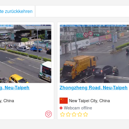
te zurückkehren
g, Neu-Taipeh
Zhongzheng Road, Neu-Taipeh
y, China
New Taipei City, China
Webcam offline