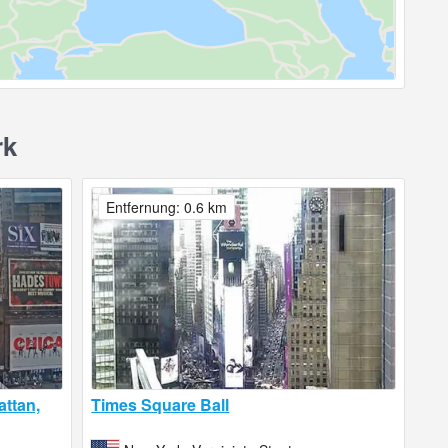
rk
Entfernung: 0.6 km
ttan,
Times Square Ball