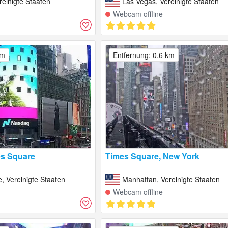
einigte Staaten
Las Vegas, Vereinigte Staaten
Webcam offline
km
Entfernung: 0.6 km
s Square
Times Square, New York
, Vereinigte Staaten
Manhattan, Vereinigte Staaten
Webcam offline