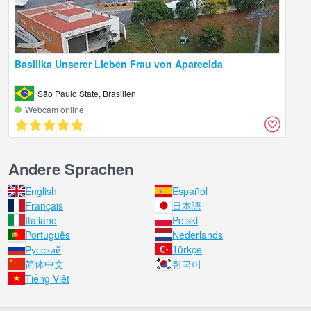
Basilika Unserer Lieben Frau von Aparecida
São Paulo State, Brasilien
Webcam online
Andere Sprachen
English
Español
Français
日本語
Italiano
Polski
Português
Nederlands
Русский
Türkçe
简体中文
한국어
Tiếng Việt