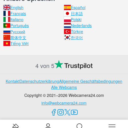
English
Español
Français
日本語
Italiano
Polski
Português
Nederlands
Русский
Türkçe
简体中文
한국어
Tiếng Việt
4 von 5
Kontakt
Datenschutzerklärung
Allgemeine Geschäftsbedingungen
Alle Webcams
Copyright © 2021–2026 Webcamera24.com
info@webcamera24.com