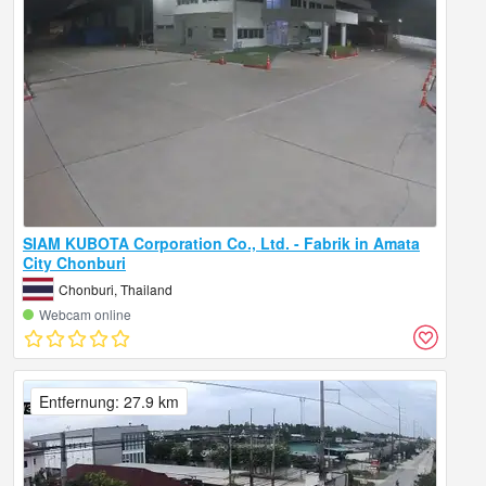
SIAM KUBOTA Corporation Co., Ltd. - Fabrik in Amata
City Chonburi
Chonburi, Thailand
Webcam online
Entfernung: 27.9 km