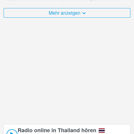
beliebter Ort und viele unserer Benutzer haben die Webcam mit
für Online-Übertragungen bewertet.
Mehr anzeigen
Der Thailand ist sehr vielfältig und es gibt eine große Anzahl von
Orten, die ich gerne besuchen würde, und Phraya Si Sunthon
Wohan Kreis in Chachoengsao ist zweifellos einer davon!
Thailand Live-Webcam befindet sich in der Zeitzone +07:00.
Radio online in Thailand hören