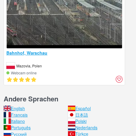
Bahnhof, Warschau
Mazovia, Polen
Webcam online
Andere Sprachen
English
Español
Français
日本語
Italiano
Polski
Português
Nederlands
Русский
Türkçe