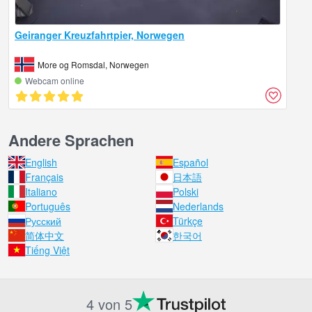
Geiranger Kreuzfahrtpier, Norwegen
More og Romsdal, Norwegen
Webcam online
Andere Sprachen
English
Español
Français
日本語
Italiano
Polski
Português
Nederlands
Русский
Türkçe
简体中文
한국어
Tiếng Việt
4 von 5