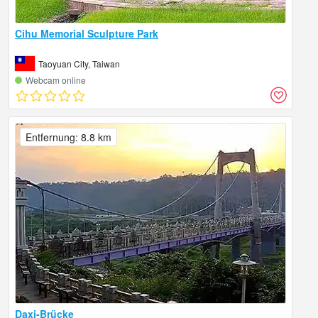
Cihu Memorial Sculpture Park
Taoyuan City, Taiwan
Webcam online
Entfernung: 8.8 km
Daxi-Brücke