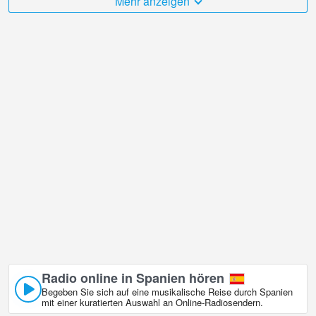
Mehr anzeigen
Der Spanien ist sehr vielfältig und es gibt eine große Anzahl von
Orten, die ich gerne besuchen würde, und Hotel Tamariu Strand,
Ansicht 2, Spanien in ist zweifellos einer davon!
Spanien Live-Webcam befindet sich in der Zeitzone GMT+01:00.
Radio online in Spanien hören
Begeben Sie sich auf eine musikalische Reise durch Spanien
mit einer kuratierten Auswahl an Online‑Radiosendern.