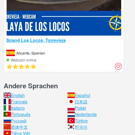
Strand Los Locos, Torrevieja
Alicante, Spanien
Webcam online
Andere Sprachen
English
Español
Français
日本語
Italiano
Polski
Português
Nederlands
Русский
Türkçe
简体中文
한국어
Tiếng Việt