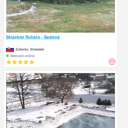
Skigebiet Roháče - Spálená
Zuberec, Slowakei
Webcam online