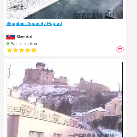
Skigebiet Aquacity Poprad
Slowakei
Webcam online