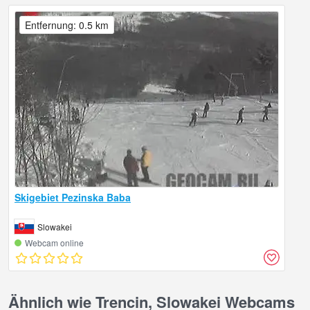
Entfernung: 0.5 km
Skigebiet Pezinska Baba
Slowakei
Webcam online
Ähnlich wie Trencin, Slowakei Webcams