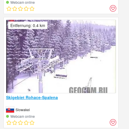
Webcam online
Entfernung: 0.4 km
Skigebiet Rohace-Spalena
Slowakei
Webcam online