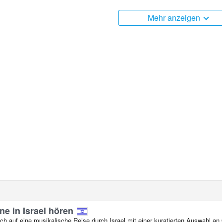
m befindet sich in der Zeitzone +02:00.
Mehr anzeigen
ne in Israel hören
ch auf eine musikalische Reise durch Israel mit einer kuratierten Auswahl an