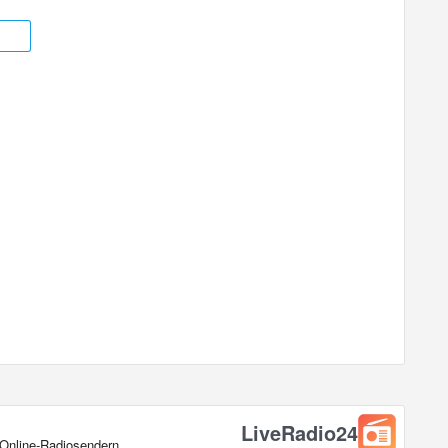
LiveRadio24
 Online‑Radiosendern.