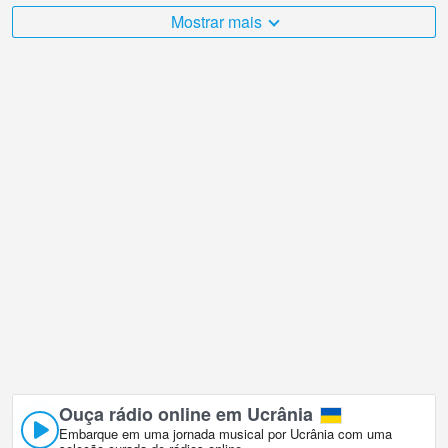
Mostrar mais
O Ucrânia é muito diversificado e há um grande número de
lugares que eu gostaria de visitar, e Piscina do sanatório Alushta
em Alushta é sem dúvida um deles!
Ucrânia webcam ao vivo está localizada no fuso horário +03:00.
Webcams ao vivo em Alushta. Webcams populares mostradas
pela primeira vez.
Ouça rádio online em Ucrânia
Embarque em uma jornada musical por Ucrânia com uma