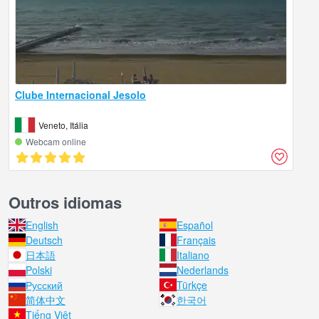
Clube Internacional Jesolo
Veneto, Itália
Webcam online
Outros idiomas
English
Español
Deutsch
Français
日本語
Italiano
Polski
Nederlands
Русский
Türkçe
简体中文
한국어
Tiếng Việt