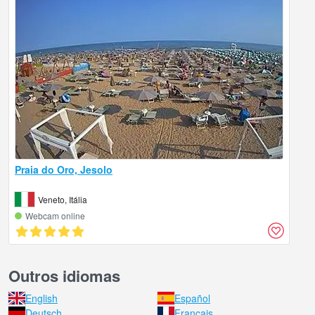
Praia do Oro, Jesolo
Veneto, Itália
Webcam online
Outros idiomas
English
Español
Deutsch
Français